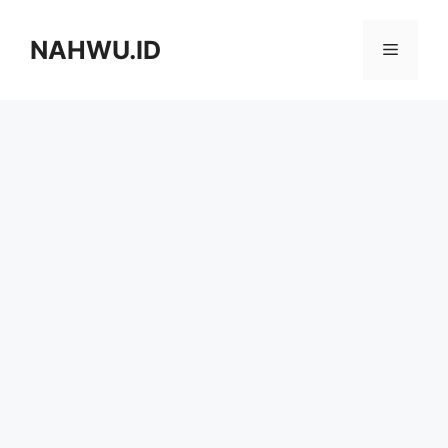
Langsung
ke
NAHWU.ID
Menu
isi