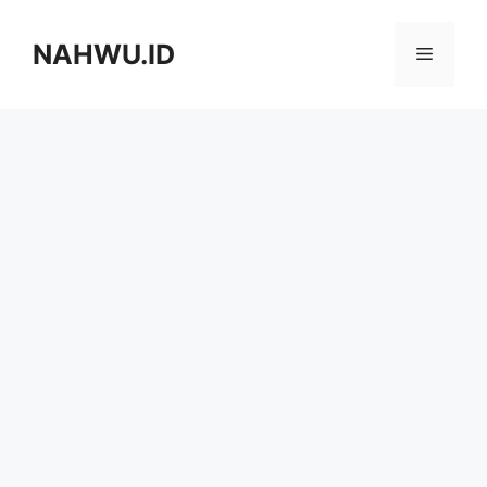
Langsung
ke
NAHWU.ID
Menu
isi