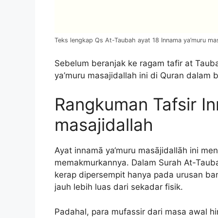
Teks lengkap Qs At-Taubah ayat 18 Innama ya’muru mas
Sebelum beranjak ke ragam tafir at Tauba
ya’muru masajidallah ini di Quran dalam 
Rangkuman Tafsir I
masajidallah
Ayat innamā ya‘muru masājidallāh ini me
memakmurkannya. Dalam Surah At-Taubah 
kerap dipersempit hanya pada urusan ba
jauh lebih luas dari sekadar fisik.
Padahal, para mufassir dari masa awal 