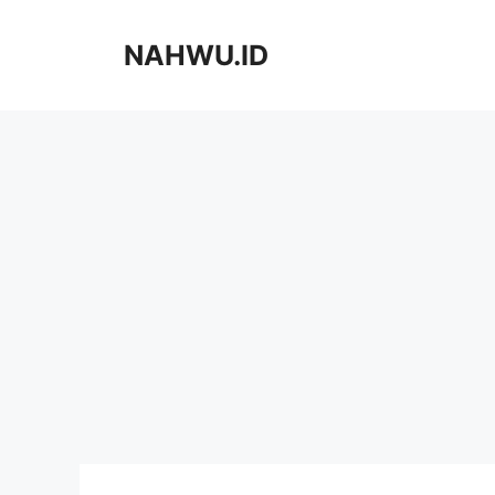
Langsung
ke
NAHWU.ID
isi