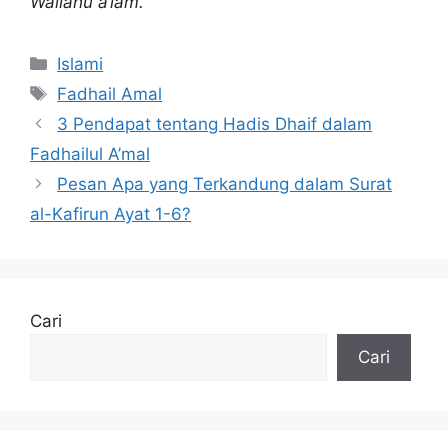
Wallāhu a‘lam.
Kategori
Islami
Tag
Fadhail Amal
3 Pendapat tentang Hadis Dhaif dalam
Fadhailul A’mal
Pesan Apa yang Terkandung dalam Surat
al-Kafirun Ayat 1-6?
Cari
Cari