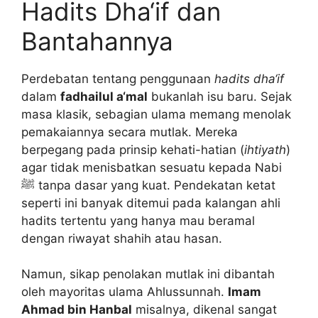
Hadits Dha‘if dan
Bantahannya
Perdebatan tentang penggunaan
hadits dha‘if
dalam
fadhailul a‘mal
bukanlah isu baru. Sejak
masa klasik, sebagian ulama memang menolak
pemakaiannya secara mutlak. Mereka
berpegang pada prinsip kehati-hatian (
ihtiyath
)
agar tidak menisbatkan sesuatu kepada Nabi
ﷺ tanpa dasar yang kuat. Pendekatan ketat
seperti ini banyak ditemui pada kalangan ahli
hadits tertentu yang hanya mau beramal
dengan riwayat shahih atau hasan.
Namun, sikap penolakan mutlak ini dibantah
oleh mayoritas ulama Ahlussunnah.
Imam
Ahmad bin Hanbal
misalnya, dikenal sangat