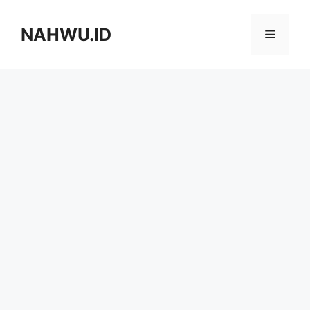
Langsung
ke
NAHWU.ID
Menu
isi