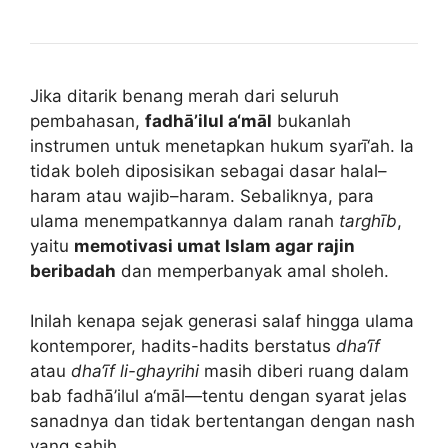
Jika ditarik benang merah dari seluruh
pembahasan,
fadhā’ilul a‘māl
bukanlah
instrumen untuk menetapkan hukum syarī‘ah. Ia
tidak boleh diposisikan sebagai dasar halal–
haram atau wajib–haram. Sebaliknya, para
ulama menempatkannya dalam ranah
targhīb
,
yaitu
memotivasi umat Islam agar rajin
beribadah
dan memperbanyak amal sholeh.
Inilah kenapa sejak generasi salaf hingga ulama
kontemporer, hadits-hadits berstatus
dha‘īf
atau
dha‘īf li-ghayrihi
masih diberi ruang dalam
bab fadhā’ilul a‘māl—tentu dengan syarat jelas
sanadnya dan tidak bertentangan dengan nash
yang sahih.