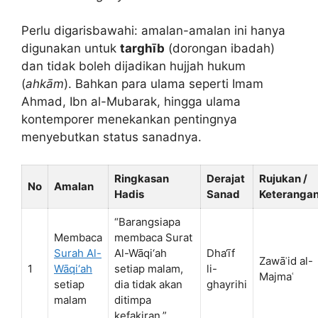
Perlu digarisbawahi: amalan-amalan ini hanya
digunakan untuk
targhīb
(dorongan ibadah)
dan tidak boleh dijadikan hujjah hukum
(
ahkām
). Bahkan para ulama seperti Imam
Ahmad, Ibn al-Mubarak, hingga ulama
kontemporer menekankan pentingnya
menyebutkan status sanadnya.
Ringkasan
Derajat
Rujukan /
No
Amalan
Hadis
Sanad
Keteranga
“Barangsiapa
Membaca
membaca Surat
Surah Al-
Al-Wāqi‘ah
Dha‘īf
Zawāʾid al-
1
Wāqi‘ah
setiap malam,
li-
Majmaʿ
setiap
dia tidak akan
ghayrihi
malam
ditimpa
kefakiran.”