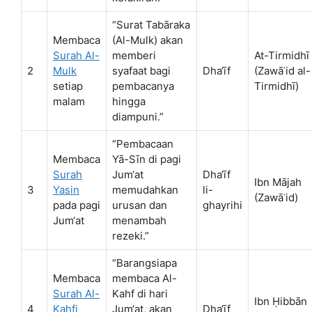
“Surat Tabāraka
Membaca
(Al-Mulk) akan
Surah Al-
memberi
At-Tirmidhī
2
Mulk
syafaat bagi
Dha‘īf
(Zawāʾid al-
setiap
pembacanya
Tirmidhī)
malam
hingga
diampuni.”
“Pembacaan
Membaca
Yā-Sīn di pagi
Surah
Jum‘at
Dha‘īf
Ibn Mājah
3
Yasin
memudahkan
li-
(Zawāʾid)
pada pagi
urusan dan
ghayrihi
Jum‘at
menambah
rezeki.”
“Barangsiapa
Membaca
membaca Al-
Surah Al-
Kahf di hari
Ibn Ḥibbān
4
Kahfi
Jum‘at, akan
Dha‘īf