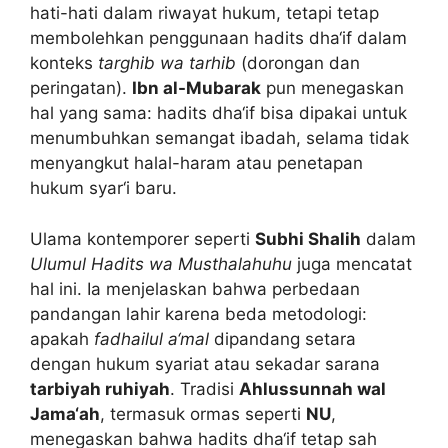
hati-hati dalam riwayat hukum, tetapi tetap
membolehkan penggunaan hadits dha‘if dalam
konteks
targhib wa tarhib
(dorongan dan
peringatan).
Ibn al-Mubarak
pun menegaskan
hal yang sama: hadits dha‘if bisa dipakai untuk
menumbuhkan semangat ibadah, selama tidak
menyangkut halal-haram atau penetapan
hukum syar‘i baru.
Ulama kontemporer seperti
Subhi Shalih
dalam
Ulumul Hadits wa Musthalahuhu
juga mencatat
hal ini. Ia menjelaskan bahwa perbedaan
pandangan lahir karena beda metodologi:
apakah
fadhailul a‘mal
dipandang setara
dengan hukum syariat atau sekadar sarana
tarbiyah ruhiyah
. Tradisi
Ahlussunnah wal
Jama‘ah
, termasuk ormas seperti
NU
,
menegaskan bahwa hadits dha‘if tetap sah