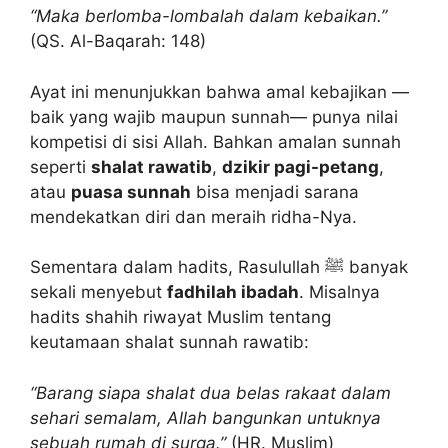
“Maka berlomba-lombalah dalam kebaikan.”
(QS. Al-Baqarah: 148)
Ayat ini menunjukkan bahwa amal kebajikan —
baik yang wajib maupun sunnah— punya nilai
kompetisi di sisi Allah. Bahkan amalan sunnah
seperti
shalat rawatib
,
dzikir pagi-petang
,
atau
puasa sunnah
bisa menjadi sarana
mendekatkan diri dan meraih ridha-Nya.
Sementara dalam hadits, Rasulullah ﷺ banyak
sekali menyebut
fadhilah ibadah
. Misalnya
hadits shahih riwayat Muslim tentang
keutamaan shalat sunnah rawatib:
“Barang siapa shalat dua belas rakaat dalam
sehari semalam, Allah bangunkan untuknya
sebuah rumah di surga.”
(HR. Muslim)