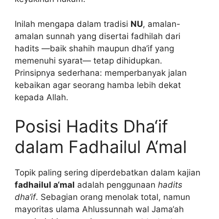
Inilah mengapa dalam tradisi
NU
, amalan-
amalan sunnah yang disertai fadhilah dari
hadits —baik shahih maupun dha‘if yang
memenuhi syarat— tetap dihidupkan.
Prinsipnya sederhana: memperbanyak jalan
kebaikan agar seorang hamba lebih dekat
kepada Allah.
Posisi Hadits Dha‘if
dalam Fadhailul A‘mal
Topik paling sering diperdebatkan dalam kajian
fadhailul a‘mal
adalah penggunaan
hadits
dha‘if
. Sebagian orang menolak total, namun
mayoritas ulama Ahlussunnah wal Jama‘ah