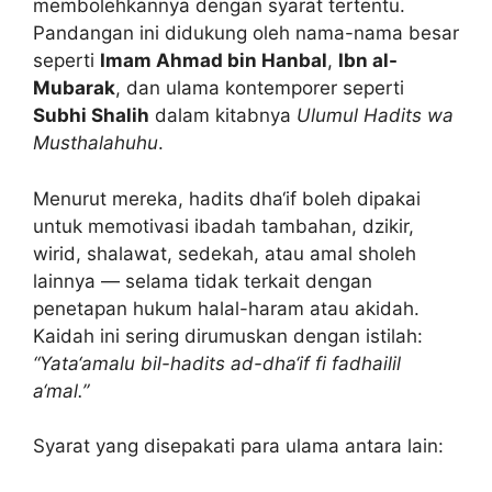
membolehkannya dengan syarat tertentu.
Pandangan ini didukung oleh nama-nama besar
seperti
Imam Ahmad bin Hanbal
,
Ibn al-
Mubarak
, dan ulama kontemporer seperti
Subhi Shalih
dalam kitabnya
Ulumul Hadits wa
Musthalahuhu
.
Menurut mereka, hadits dha‘if boleh dipakai
untuk memotivasi ibadah tambahan, dzikir,
wirid, shalawat, sedekah, atau amal sholeh
lainnya — selama tidak terkait dengan
penetapan hukum halal-haram atau akidah.
Kaidah ini sering dirumuskan dengan istilah:
“Yata‘amalu bil-hadits ad-dha‘if fi fadhailil
a‘mal.”
Syarat yang disepakati para ulama antara lain: