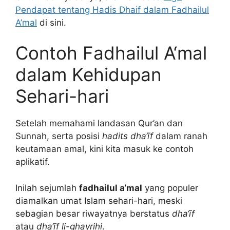
Pendapat tentang Hadis Dhaif dalam Fadhailul
A’mal
di sini.
Contoh Fadhailul A‘mal
dalam Kehidupan
Sehari-hari
Setelah memahami landasan Qur’an dan
Sunnah, serta posisi
hadits dha‘īf
dalam ranah
keutamaan amal, kini kita masuk ke contoh
aplikatif.
Inilah sejumlah
fadhailul a‘mal
yang populer
diamalkan umat Islam sehari-hari, meski
sebagian besar riwayatnya berstatus
dha‘īf
atau
dha‘īf li-ghayrihi
.