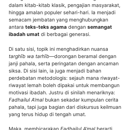
dalam kitab-kitab klasik, pengajian masyarakat,
hingga amalan populer sehari-hari. Ia menjadi
semacam jembatan yang menghubungkan
antara
teks-teks agama
dengan
semangat
ibadah umat
di berbagai generasi.
Di satu sisi, topik ini menghadirkan nuansa
targhīb wa tarhīb
—dorongan beramal dengan
janji pahala, serta peringatan dengan ancaman
siksa. Di sisi lain, ia juga menjadi bahan
perdebatan metodologis: sejauh mana riwayat-
riwayat lemah boleh dipakai untuk membangun
motivasi ibadah. Justru di sinilah menariknya:
Fadhailul A‘mal
bukan sekadar kumpulan cerita
pahala, tapi juga bagian dari diskursus keilmuan
yang terus hidup di tengah umat.
Maka, membicarakan
Fadhailul A‘mal
berarti