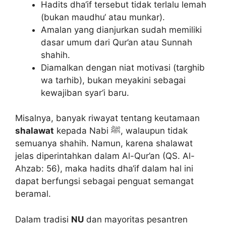
Hadits dha‘if tersebut tidak terlalu lemah
(bukan maudhu‘ atau munkar).
Amalan yang dianjurkan sudah memiliki
dasar umum dari Qur’an atau Sunnah
shahih.
Diamalkan dengan niat motivasi (targhib
wa tarhib), bukan meyakini sebagai
kewajiban syar‘i baru.
Misalnya, banyak riwayat tentang keutamaan
shalawat
kepada Nabi ﷺ, walaupun tidak
semuanya shahih. Namun, karena shalawat
jelas diperintahkan dalam Al-Qur’an (QS. Al-
Ahzab: 56), maka hadits dha‘if dalam hal ini
dapat berfungsi sebagai penguat semangat
beramal.
Dalam tradisi
NU
dan mayoritas pesantren