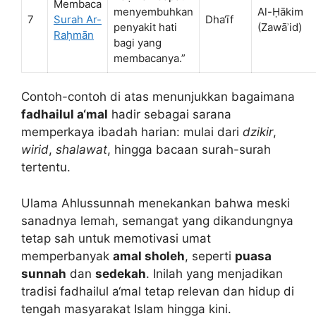
Membaca
menyembuhkan
Al-Ḥākim
7
Surah Ar-
Dha‘īf
penyakit hati
(Zawāʾid)
Raḥmān
bagi yang
membacanya.”
Contoh-contoh di atas menunjukkan bagaimana
fadhailul a‘mal
hadir sebagai sarana
memperkaya ibadah harian: mulai dari
dzikir
,
wirid
,
shalawat
, hingga bacaan surah-surah
tertentu.
Ulama Ahlussunnah menekankan bahwa meski
sanadnya lemah, semangat yang dikandungnya
tetap sah untuk memotivasi umat
memperbanyak
amal sholeh
, seperti
puasa
sunnah
dan
sedekah
. Inilah yang menjadikan
tradisi fadhailul a‘mal tetap relevan dan hidup di
tengah masyarakat Islam hingga kini.