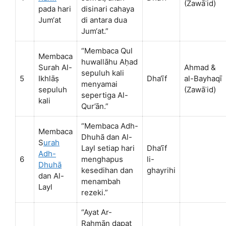
(Zawāʾid)
pada hari
disinari cahaya
Jum‘at
di antara dua
Jum‘at.”
“Membaca Qul
Membaca
huwallāhu Aḥad
Surah Al-
Ahmad &
sepuluh kali
5
Ikhlāṣ
Dha‘īf
al-Bayhaqī
menyamai
sepuluh
(Zawāʾid)
sepertiga Al-
kali
Qur’ān.”
“Membaca Adh-
Membaca
Dhuhā dan Al-
S
urah
Layl setiap hari
Dha‘īf
Adh-
6
menghapus
li-
Dhuhā
kesedihan dan
ghayrihi
dan Al-
menambah
Layl
rezeki.”
“Ayat Ar-
Raḥmān dapat