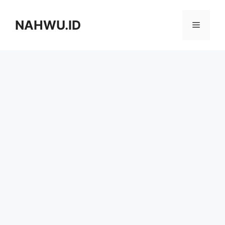
Langsung
ke
NAHWU.ID
Menu
isi