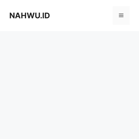
Langsung
ke
NAHWU.ID
Menu
isi