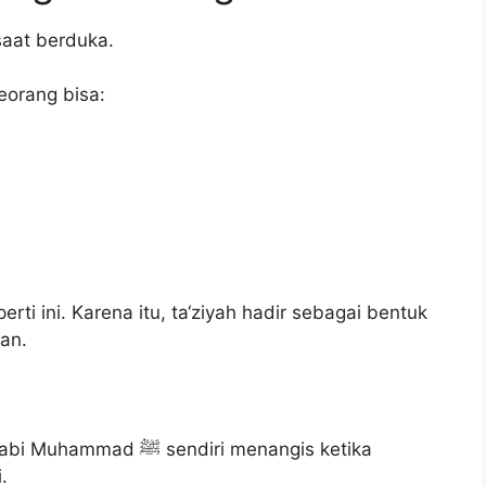
saat berduka.
eorang bisa:
ti ini. Karena itu, ta‘ziyah hadir sebagai bentuk
man.
endiri menangis ketika
.