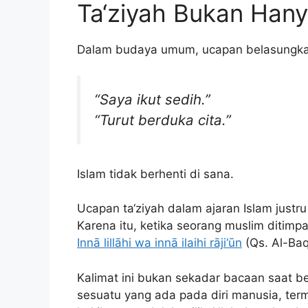
Ta‘ziyah Bukan Hany
Dalam budaya umum, ucapan belasungkaw
“Saya ikut sedih.”
“Turut berduka cita.”
Islam tidak berhenti di sana.
Ucapan ta‘ziyah dalam ajaran Islam just
Karena itu, ketika seorang muslim ditimpa
Innā lillāhi wa innā ilaihi rāji‘ūn
(Qs. Al-Baq
Kalimat ini bukan sekadar bacaan saat 
sesuatu yang ada pada diri manusia, ter