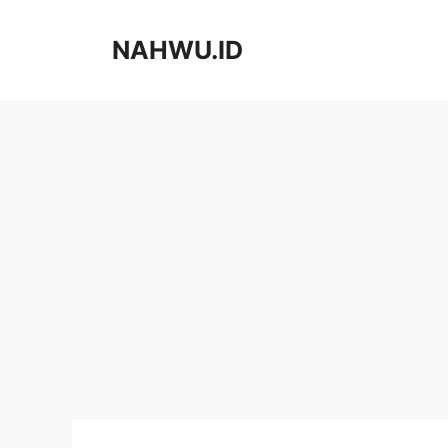
Langsung
ke
NAHWU.ID
isi