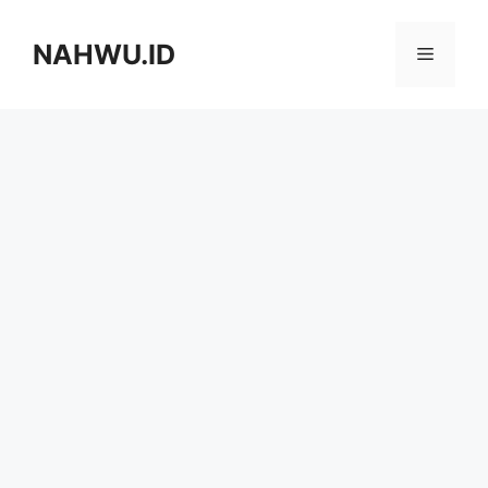
Langsung
ke
NAHWU.ID
Menu
isi