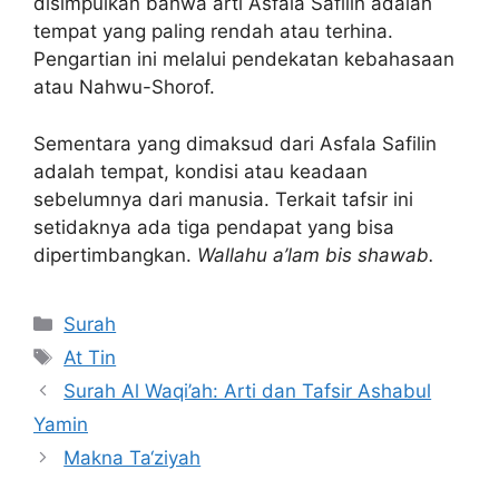
disimpulkan bahwa arti Asfala Safilin adalah
tempat yang paling rendah atau terhina.
Pengartian ini melalui pendekatan kebahasaan
atau Nahwu-Shorof.
Sementara yang dimaksud dari Asfala Safilin
adalah tempat, kondisi atau keadaan
sebelumnya dari manusia. Terkait tafsir ini
setidaknya ada tiga pendapat yang bisa
dipertimbangkan.
Wallahu a’lam bis shawab.
Kategori
Surah
Tag
At Tin
Surah Al Waqi’ah: Arti dan Tafsir Ashabul
Yamin
Makna Ta‘ziyah