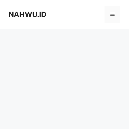
Langsung
ke
NAHWU.ID
Menu
isi