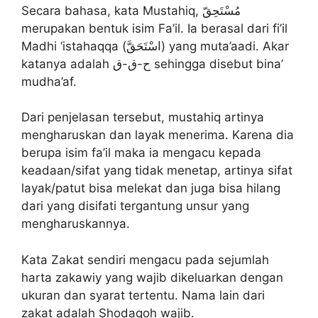
Secara bahasa, kata Mustahiq, ‌مُسْتَحِقّ
merupakan bentuk isim Fa’il. Ia berasal dari fi’il
Madhi ‘istahaqqa (اسْتَحَقَّ) yang muta’aadi. Akar
katanya adalah ح-ق-ق sehingga disebut bina’
mudha’af.
Dari penjelasan tersebut, mustahiq artinya
mengharuskan dan layak menerima. Karena dia
berupa isim fa’il maka ia mengacu kepada
keadaan/sifat yang tidak menetap, artinya sifat
layak/patut bisa melekat dan juga bisa hilang
dari yang disifati tergantung unsur yang
mengharuskannya.
Kata Zakat sendiri mengacu pada sejumlah
harta zakawiy yang wajib dikeluarkan dengan
ukuran dan syarat tertentu. Nama lain dari
zakat adalah Shodaqoh wajib.