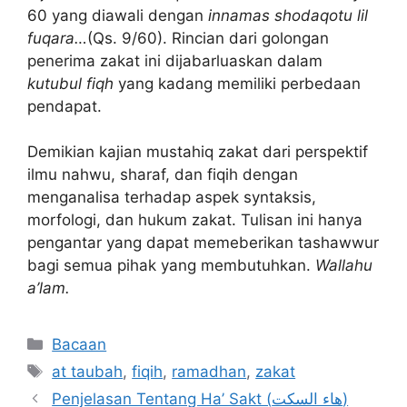
60 yang diawali dengan
innamas shodaqotu lil
fuqara…
(Qs. 9/60). Rincian dari golongan
penerima zakat ini dijabarluaskan dalam
kutubul fiqh
yang kadang memiliki perbedaan
pendapat.
Demikian kajian mustahiq zakat dari perspektif
ilmu nahwu, sharaf, dan fiqih dengan
menganalisa terhadap aspek syntaksis,
morfologi, dan hukum zakat. Tulisan ini hanya
pengantar yang dapat memeberikan tashawwur
bagi semua pihak yang membutuhkan.
Wallahu
a’lam.
Kategori
Bacaan
Tag
at taubah
,
fiqih
,
ramadhan
,
zakat
Penjelasan Tentang Ha’ Sakt (هاء السكت)