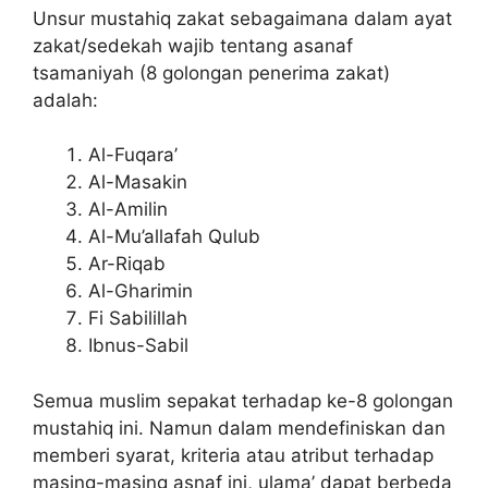
Unsur mustahiq zakat sebagaimana dalam ayat
zakat/sedekah wajib tentang asanaf
tsamaniyah (8 golongan penerima zakat)
adalah:
Al-Fuqara’
Al-Masakin
Al-Amilin
Al-Mu’allafah Qulub
Ar-Riqab
Al-Gharimin
Fi Sabilillah
Ibnus-Sabil
Semua muslim sepakat terhadap ke-8 golongan
mustahiq ini. Namun dalam mendefiniskan dan
memberi syarat, kriteria atau atribut terhadap
masing-masing asnaf ini, ulama’ dapat berbeda