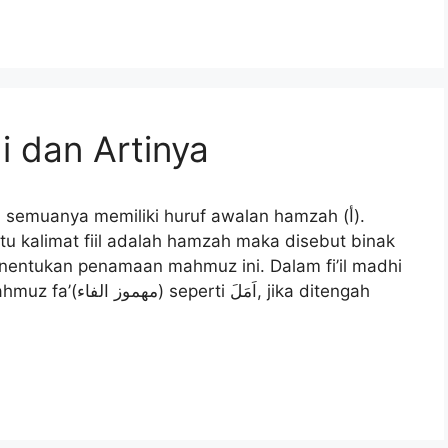
i dan Artinya
ni semuanya memiliki huruf awalan hamzah (أ).
uatu kalimat fiil adalah hamzah maka disebut binak
entukan penamaan mahmuz ini. Dalam fi’il madhi
اَم, jika ditengah