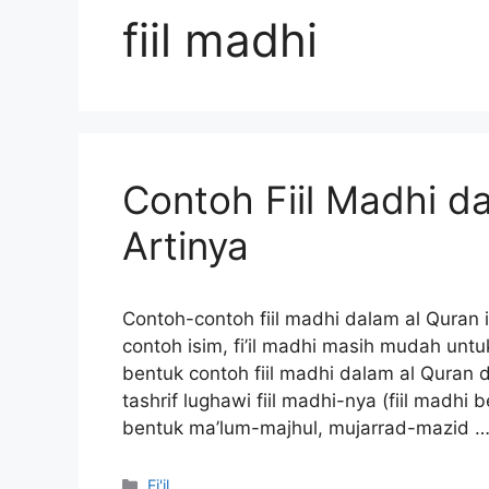
fiil madhi
Contoh Fiil Madhi d
Artinya
Contoh-contoh fiil madhi dalam al Quran
contoh isim, fi’il madhi masih mudah un
bentuk contoh fiil madhi dalam al Quran da
tashrif lughawi fiil madhi-nya (fiil madh
bentuk ma’lum-majhul, mujarrad-mazid 
Kategori
Fi'il