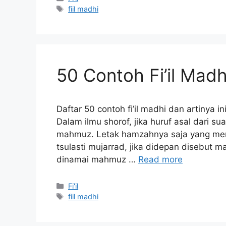
Tag
fiil madhi
50 Contoh Fi’il Madh
Daftar 50 contoh fi’il madhi dan artinya i
Dalam ilmu shorof, jika huruf asal dari s
mahmuz. Letak hamzahnya saja yang men
tsulasti mujarrad, jika didepan disebut mahmuz fa’(مهموز الفاء) seperti َلَ
dinamai mahmuz …
Read more
Kategori
Fi'il
Tag
fiil madhi