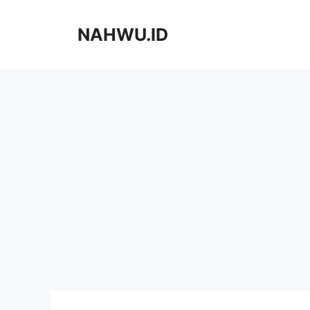
Langsung
ke
NAHWU.ID
isi