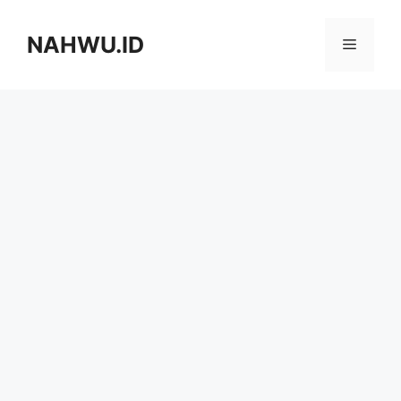
Langsung
ke
NAHWU.ID
Menu
isi