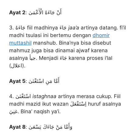
Ayat 2
: أَنْ جَاءَهُ الْأَعْمَىٰ
3. جَاءَهُ fiil madhinya جَاءَ
jaa’a
artinya datang. fi’il
madhi tsulasi ini bertemu dengan
dhomir
muttashil
manshub. Bina’nya bisa disebut
mahmuz juga bisa dinamai ajwaf karena
asalnya جيأ. Menjadi جَاءَ karena proses i’lal
(اعلال).
Ayat 5
: أَمَّا مَنِ اسْتَغْنَىٰ
4. اسْتَغْنَىٰ
istaghnaa
artinya merasa cukup. Fiil
madhi mazid ikut wazan اِسْتَفْعَلَ huruf asalnya
غنِيَ. Bina’ naqish ya’i.
Ayat 8
: وَأَمَّا مَنْ جَاءَكَ يَسْعَىٰ