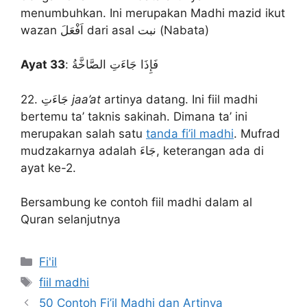
menumbuhkan. Ini merupakan Madhi mazid ikut
wazan اَفْعَلَ dari asal نبت (Nabata)
Ayat 33
: فَإِذَا جَاءَتِ الصَّاخَّةُ
22. جَاءَتِ
jaa’at
artinya datang. Ini fiil madhi
bertemu ta’ taknis sakinah. Dimana ta’ ini
merupakan salah satu
tanda fi’il madhi
. Mufrad
mudzakarnya adalah جَاءَ, keterangan ada di
ayat ke-2.
Bersambung ke contoh fiil madhi dalam al
Quran selanjutnya
Kategori
Fi'il
Tag
fiil madhi
50 Contoh Fi’il Madhi dan Artinya