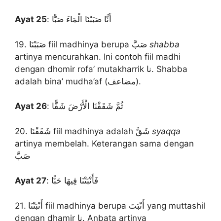
Ayat 25
: أَنَّا صَبَبْنَا الْمَاءَ صَبًّا
19. صَبَبْنَا fiil madhinya berupa صَبَّ
shabba
artinya mencurahkan. Ini contoh fiil madhi
dengan dhomir rofa’ mutakharrik نا. Shabba
adalah bina’ mudha’af (مضاعف).
Ayat 26
: ثُمَّ شَقَقْنَا الْأَرْضَ شَقًّا
20. شَقَقْنَا fiil madhinya adalah شَقَّ
syaqqa
artinya membelah. Keterangan sama dengan
صَبَّ
Ayat 27
: فَأَنْبَتْنَا فِيهَا حَبًّا
21. أَنْبَتْنَا fiil madhinya berupa أَنْبَتَ yang muttashil
dengan dhamir نا. Anbata artinya