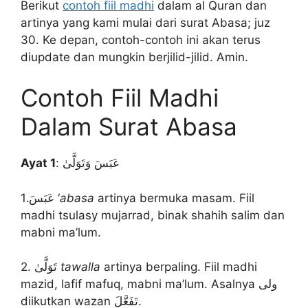
Berikut
contoh fiil madhi
dalam al Quran dan
artinya yang kami mulai dari surat Abasa; juz
30. Ke depan, contoh-contoh ini akan terus
diupdate dan mungkin berjilid-jilid. Amin.
Contoh Fiil Madhi
Dalam Surat Abasa
Ayat 1
: عَبَسَ وَتَوَلَّىٰ
1.عَبَسَ ‘
abasa
artinya bermuka masam. Fiil
madhi tsulasy mujarrad, binak shahih salim dan
mabni ma’lum.
2. تَوَلَّىٰ
tawalla
artinya berpaling. Fiil madhi
mazid, lafif mafuq, mabni ma’lum. Asalnya ولى
diikutkan wazan تَفَعَّلَ.