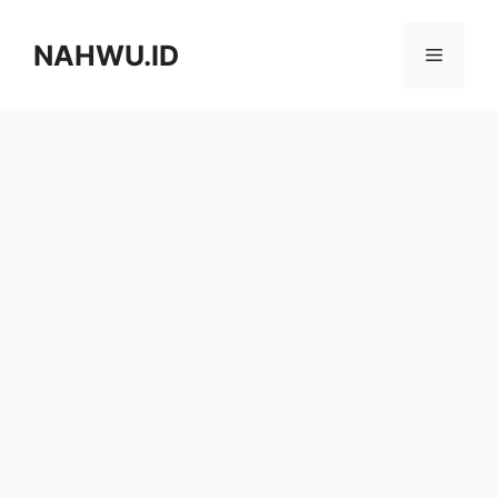
Langsung
ke
NAHWU.ID
Menu
isi