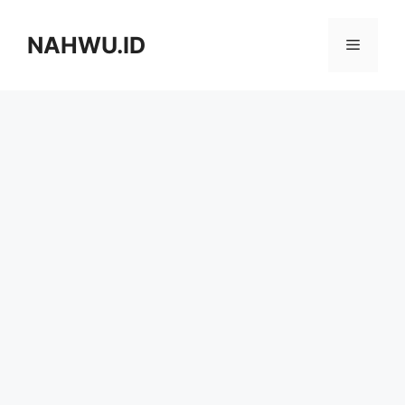
Langsung
ke
NAHWU.ID
Menu
isi