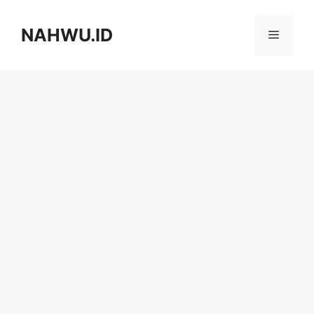
Langsung
ke
NAHWU.ID
Menu
isi