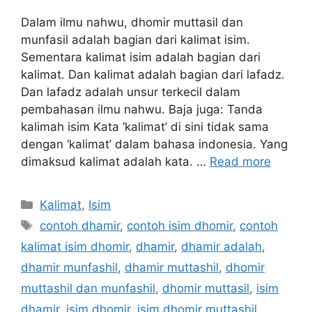
Dalam ilmu nahwu, dhomir muttasil dan
munfasil adalah bagian dari kalimat isim.
Sementara kalimat isim adalah bagian dari
kalimat. Dan kalimat adalah bagian dari lafadz.
Dan lafadz adalah unsur terkecil dalam
pembahasan ilmu nahwu. Baja juga: Tanda
kalimah isim Kata ‘kalimat’ di sini tidak sama
dengan ‘kalimat’ dalam bahasa indonesia. Yang
dimaksud kalimat adalah kata. …
Read more
Kategori
Kalimat
,
Isim
Tag
contoh dhamir
,
contoh isim dhomir
,
contoh
kalimat isim dhomir
,
dhamir
,
dhamir adalah
,
dhamir munfashil
,
dhamir muttashil
,
dhomir
muttashil dan munfashil
,
dhomir muttasil
,
isim
dhamir
,
isim dhomir
,
isim dhomir muttashil
,