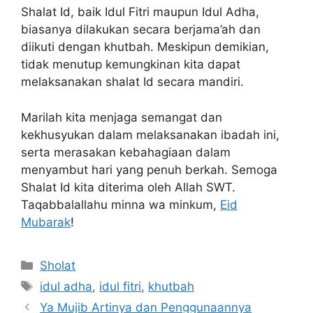
Shalat Id, baik Idul Fitri maupun Idul Adha,
biasanya dilakukan secara berjama’ah dan
diikuti dengan khutbah. Meskipun demikian,
tidak menutup kemungkinan kita dapat
melaksanakan shalat Id secara mandiri.
Marilah kita menjaga semangat dan
kekhusyukan dalam melaksanakan ibadah ini,
serta merasakan kebahagiaan dalam
menyambut hari yang penuh berkah. Semoga
Shalat Id kita diterima oleh Allah SWT.
Taqabbalallahu minna wa minkum,
Eid
Mubarak
!
Kategori
Sholat
Tag
idul adha
,
idul fitri
,
khutbah
Ya Mujib Artinya dan Penggunaannya