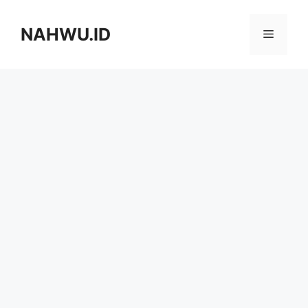
Langsung
ke
NAHWU.ID
Menu
isi