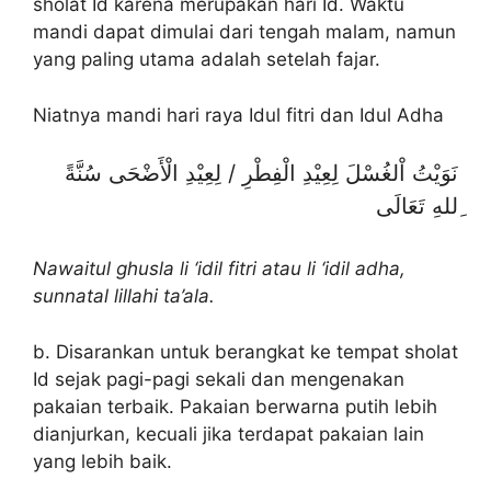
sholat Id karena merupakan hari Id. Waktu
mandi dapat dimulai dari tengah malam, namun
yang paling utama adalah setelah fajar.
Niatnya mandi hari raya Idul fitri dan Idul Adha
نَوَيْتُ اْلغُسْلَ لِعِيْدِ الْفِطْرِ / لِعِيْدِ الْأَضْحَى سُنَّةً
ِللهِ تَعَالَى
Nawaitul ghusla li ‘idil fitri atau li ‘idil adha,
sunnatal lillahi ta’ala.
b. Disarankan untuk berangkat ke tempat sholat
Id sejak pagi-pagi sekali dan mengenakan
pakaian terbaik. Pakaian berwarna putih lebih
dianjurkan, kecuali jika terdapat pakaian lain
yang lebih baik.