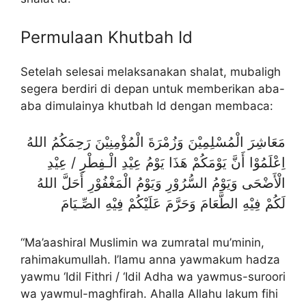
Permulaan Khutbah Id
Setelah selesai melaksanakan shalat, mubaligh
segera berdiri di depan untuk memberikan aba-
aba dimulainya khutbah Id dengan membaca:
مَعَاشِرَ الْمُسْلِمِيْنَ وَزُمْرَةَ الْمُؤْمِنِيْنَ رَحِمَكُمُ اللهُ
اِعْلَمُوْا أَنَّ يَوْمَكُمْ هَذَا يَوْمُ عِيْدِ الْـفِطْرِ / عِيْدِ
الْأَضْحَى وَيَوْمُ السُّرُوْرِ وَيَوْمُ الْمَغْفُوْرِ أَحَلَّ اللهُ
لَكُمْ فِيْهِ الطَّعَامَ وَحَرَّمَ عَلَيْكُمْ فِيْهِ الصِّـيَامَ
“Ma’aashiral Muslimin wa zumratal mu’minin,
rahimakumullah. I’lamu anna yawmakum hadza
yawmu ‘Idil Fithri / ‘Idil Adha wa yawmus-suroori
wa yawmul-maghfirah. Ahalla Allahu lakum fihi