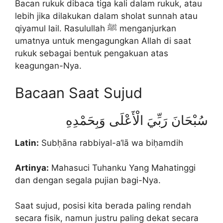
Bacan rukuk dibaca tiga kali dalam rukuk, atau
lebih jika dilakukan dalam sholat sunnah atau
qiyamul lail. Rasulullah ﷺ menganjurkan
umatnya untuk mengagungkan Allah di saat
rukuk sebagai bentuk pengakuan atas
keagungan-Nya.
Bacaan Saat Sujud
سُبْحَانَ رَبِّيَ الْأَعْلَى وَبِحَمْدِهِ
Latin:
Subḥāna rabbiyal-a‘lā wa biḥamdih
Artinya:
Mahasuci Tuhanku Yang Mahatinggi
dan dengan segala pujian bagi-Nya.
Saat sujud, posisi kita berada paling rendah
secara fisik, namun justru paling dekat secara