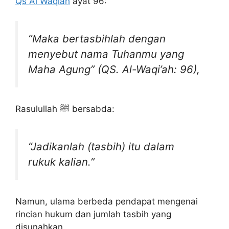
Qs Al Waqiah
ayat 96:
“Maka bertasbihlah dengan
menyebut nama Tuhanmu yang
Maha Agung” (QS. Al-Waqi’ah: 96),
Rasulullah ﷺ bersabda:
“Jadikanlah (tasbih) itu dalam
rukuk kalian.”
Namun, ulama berbeda pendapat mengenai
rincian hukum dan jumlah tasbih yang
disunahkan.