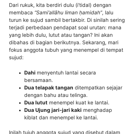
Dari rukuk, kita berdiri dulu (i’tidal) dengan
membaca
“Sami‘allāhu liman ḥamidah”
, lalu
turun ke sujud sambil bertakbir. Di sinilah sering
terjadi perbedaan pendapat soal urutan: mana
yang lebih dulu, lutut atau tangan? Ini akan
dibahas di bagian berikutnya. Sekarang, mari
fokus anggota tubuh yang menempel di tempat
sujud:
Dahi
menyentuh lantai secara
bersamaan.
Dua telapak tangan
ditempatkan sejajar
dengan bahu atau telinga.
Dua lutut
menempel kuat ke lantai.
Dua Ujung jari-jari kaki
menghadap
kiblat dan menempel ke lantai.
Inilah tujuh anggota sujud yang disebut dalam