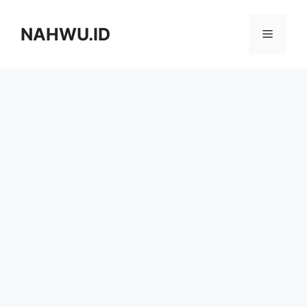
Langsung
ke
NAHWU.ID
Menu
isi