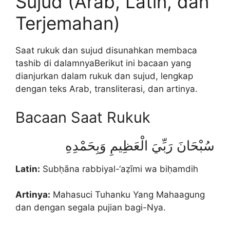
Sujud (Arab, Latin, dan
Terjemahan)
Saat rukuk dan sujud disunahkan membaca
tashib di dalamnyaBerikut ini bacaan yang
dianjurkan dalam rukuk dan sujud, lengkap
dengan teks Arab, transliterasi, dan artinya.
Bacaan Saat Rukuk
سُبْحَانَ رَبِّيَ الْعَظِيمِ وَبِحَمْدِهِ
Latin:
Subḥāna rabbiyal-‘aẓīmi wa biḥamdih
Artinya:
Mahasuci Tuhanku Yang Mahaagung
dan dengan segala pujian bagi-Nya.