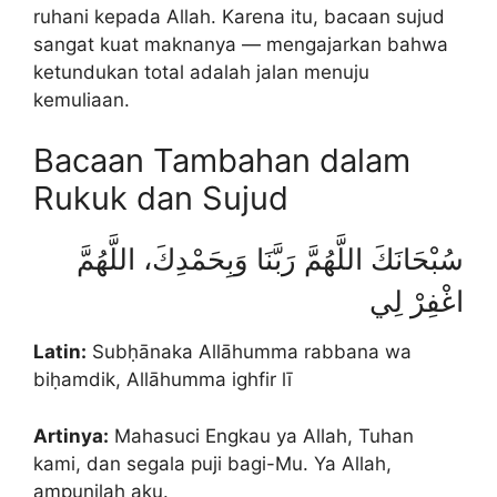
ruhani kepada Allah. Karena itu, bacaan sujud
sangat kuat maknanya — mengajarkan bahwa
ketundukan total adalah jalan menuju
kemuliaan.
Bacaan Tambahan dalam
Rukuk dan Sujud
سُبْحَانَكَ اللَّهُمَّ رَبَّنَا وَبِحَمْدِكَ، اللَّهُمَّ
اغْفِرْ لِي
Latin:
Subḥānaka Allāhumma rabbana wa
biḥamdik, Allāhumma ighfir lī
Artinya:
Mahasuci Engkau ya Allah, Tuhan
kami, dan segala puji bagi-Mu. Ya Allah,
ampunilah aku.