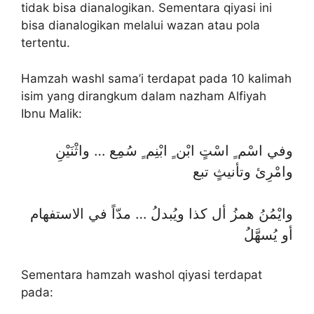
tidak bisa dianalogikan. Sementara qiyasi ini
bisa dianalogikan melalui wazan atau pola
tertentu.
Hamzah washl sama’i terdapat pada 10 kalimah
isim yang dirangkum dalam nazham Alfiyah
Ibnu Malik:
وفي اسْم ٍ اسْتٍ ابْن ٍ ابْنِم ٍ سُمِع … واثْنَيْنِ
وامْرِئ وتأنيثٍ تبع
وايْمُنُ همزُ أل كذا ويُبدلُ … مدّاً في الاستفهام
أو يُسهَّلُ
Sementara hamzah washol qiyasi terdapat
pada: