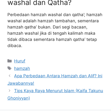
washal dan Qatha?
Perbedaan hamzah washal dan qatha’; hamzah
washal adalah hamzah tambahan, sementara
hamzah qatha’ bukan. Dari segi bacaan,
hamzah washal jika di tengah kalimah maka
tidak dibaca sementara hamzah qatha’ tetap
dibaca.
Kategori
Huruf
Tag
hamzah
Apa Perbedaan Antara Hamzah dan Alif? Ini
Jawabannya!
Tips Kaya Raya Menurut Islam (Kaifa Takunu
Ghoniyyan)