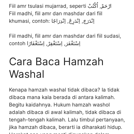
Fiil amr tsulasi mujarrad, seperti ارْحَمْ, اُكْتُبْ
Fiil madhi, fiil amr dan mashdar dari fiil
khumasi, contoh: اِنْدَرَجَ, اِنْدَرِجْ, اِنْدِرَاجًا
Fiil madhi, fiil amr dan mashdar dari fiil sudasi,
contoh اِسْتَغْفَرَ, اِسْتَغْفِرْ, اِسْتَغْفَارًا
Cara Baca Hamzah
Washal
Kenapa hamzah washal tidak dibaca? Ia tidak
dibaca mana kala berada di antara kalimah.
Begitu kaidahnya. Hukum hamzah washol
adalah dibaca di awal kalimah, tidak dibaca di
tengah-tengah kalimah. Lalu timbul pertanyaan,
jika hamzah dibaca, berarti ia diharakati hidup.