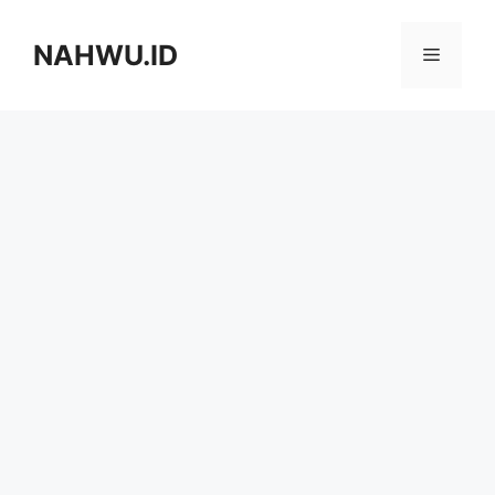
Langsung
ke
NAHWU.ID
Menu
isi