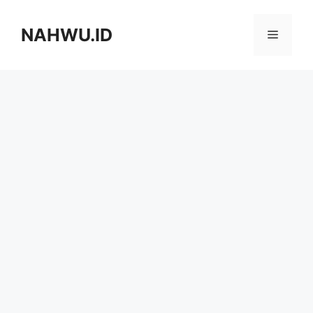
Langsung
ke
NAHWU.ID
Menu
isi