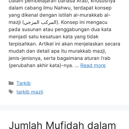
Dalam pembelajaran bahasa Arab, khususnya
dalam cabang ilmu Nahwu, terdapat konsep
yang dikenal dengan istilah al-murakkab al-
mazji (المركب المزجي). Konsep ini mengacu
pada susunan atau penggabungan dua kata
menjadi satu kesatuan kata yang tidak
terpisahkan. Artikel ini akan menjelaskan secara
mudah dan detail apa itu murakkab mazji,
jenis-jenisnya, serta bagaimana aturan i’rab
(perubahan akhir kata)-nya. …
Read more
Kategori
Tarkib
Tag
tarkib mazji
Jumlah Mufidah dalam