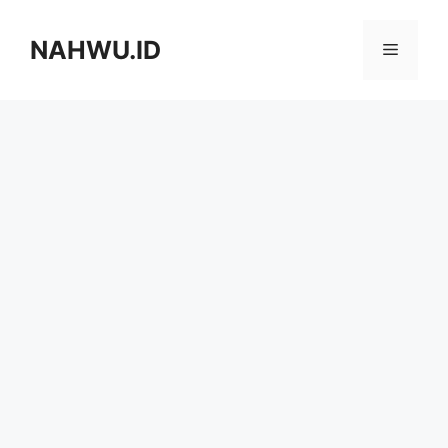
Langsung
ke
NAHWU.ID
Menu
isi