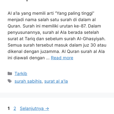
Al a’la yang memili arti “Yang paling tinggi”
menjadi nama salah satu surah di dalam al
Quran. Surah ini memiliki urutan ke-87. Dalam
penyusunannya, surah al Ala berada setelah
surat at Tariq dan sebelum surah Al-Ghasyiyah.
Semua surah tersebut masuk dalam juz 30 atau
dikenal dengan juzamma. Al Quran surah al Ala
ini diawali dengan …
Read more
Kategori
Tarkib
Tag
surah sabihis
,
surat al a'la
Halaman
Halaman
1
2
Selanjutnya
→