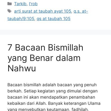
Kategori
Tarkib
,
I'rob
Tag
arti surat at taubah ayat 105
,
q.s. at-
taubah/9:105
,
qs at taubah 105
7 Bacaan Bismillah
yang Benar dalam
Nahwu
Bacaan bismillah adalah bacaan yang penuh
berkah. Setiap kegiatan yang dimulai dengan
bacaan ini akan mendapatkan penambahan
kebaikan dari Allah. Banyak keterangan Ulama
yang menyebutkan keutamaan, fadhilah,